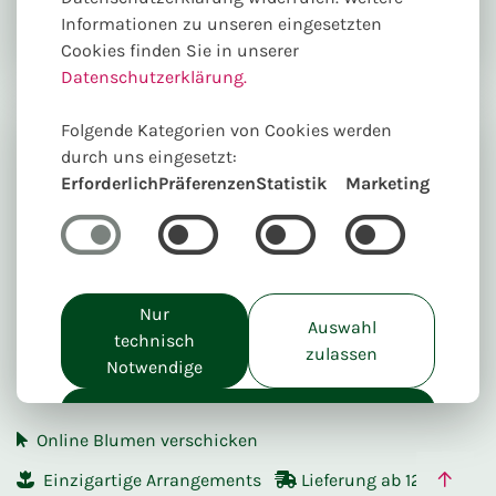
Informationen zu unseren eingesetzten
Cookies finden Sie in unserer
Datenschutzerklärung.
Folgende Kategorien von Cookies werden
durch uns eingesetzt:
Erforderlich
Präferenzen
Statistik
Marketing
Wenn es um "die Blumen" geht, gehören wir in
Mainz und Umgebung zu den führenden
Geschäften. "Edles Handwerk mit Blüte und Blatt"
ist das Motto unserer Firma. Handwerkliches
Nur
Auswahl
Können und Qualität auf hohem Niveau spiegeln
technisch
zulassen
sich in unseren Werkstücken.
Notwendige
Alle akzeptieren
Online Blumen verschicken
Einzigartige Arrangements
Lieferung ab 12,00€