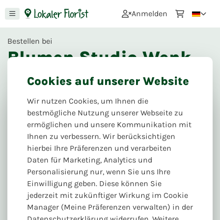
0
Anmelden
Bestellen bei
Blumen Studio Wenk
-
Mainz
Cookies auf unserer Website
93
Bewertungen
Wir nutzen Cookies, um Ihnen die
bestmögliche Nutzung unserer Webseite zu
Nächste Lieferung & Abholung:
Mo. 10.08
ermöglichen und unsere Kommunikation mit
Heidelbergerfaßgasse 12, 55116 Mainz
Ihnen zu verbessern. Wir berücksichtigen
hierbei Ihre Präferenzen und verarbeiten
Daten für Marketing, Analytics und
Personalisierung nur, wenn Sie uns Ihre
Einwilligung geben. Diese können Sie
jederzeit mit zukünftiger Wirkung im Cookie
Manager (Meine Präferenzen verwalten) in der
Datenschutzerklärung widerrufen. Weitere